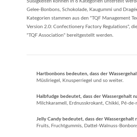
Süßigkeiten können in 6 Kategorien unterteilt wer
Gelee-Bonbons, Schokolade, Kaugummi und Dragée
Kategorien stammen aus den "TQF Management Tec
Version 2.0: Confectionery Factory Regulations", di
"TQF Association" bereitgestellt werden.
Hartbonbons bedeuten, dass der Wassergehal
Müsliriegel, Knusperriegel und so weiter.
Halbfudge bedeutet, dass der Wassergehalt 
Milchkaramell, Erdnusskrokant, Chikki, Pé-de
Jelly Candy bedeutet, dass der Wassergehal
Fruits, Fruchtgummis, Dattel-Walnuss-Bonbons,