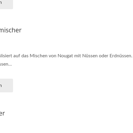
n
mischer
alisiert auf das Mischen von Nougat mit Nüssen oder Erdnüssen
sen...
n
er