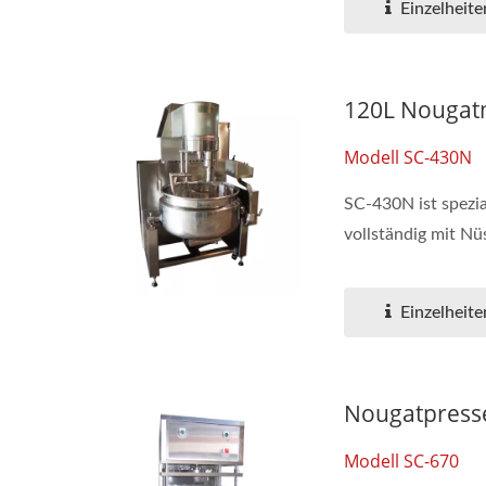
Einzelheite
120L Nougat
Modell SC-430N
SC-430N ist spezi
vollständig mit Nüs
Einzelheite
Nougatpress
Modell SC-670