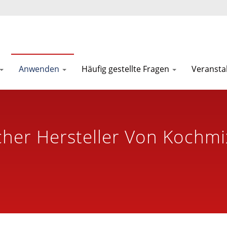
Anwenden
Häufig gestellte Fragen
Veransta
cher Hersteller Von Kochm
tungsmaschinen Seit Über 