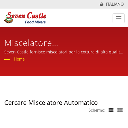
ITALIANO
Miscelatore
AutomaticoRicercato |
Seven Castle fornisce miscelatori per la cottura di alta qualità
e affidabili in tutto il mondo, con un servizio cordiale,
Home
Produttore Di Frullatori Per
professionale ed esperto.
La Cottura Da 30 Anni
Nell'industria Delle
Macchine Per La
Cercare Miscelatore Automatico
Lavorazione Degli Alimenti |
Schermo:
Seven Castle