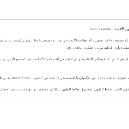
ايوان منذ عام 1982 ، Seven Castle Ent. Co., Ltd. هي شركة مصنعة لخلاط الطهي وآلة معالجة الأغذية في صناعة مصنعي خلاط 
صة دوارة، قاطع، مزيل، عصارة، عجانة، إلخ.
تم تصميم خلاط الطهي المبتكر والفريد من نوعه من قبل Seven Castle ليكون عالي الأداء وعالي الإنتاجية، ويتم اختبار كل آلة معالجة 
هي الثابت
,
خلاط الطهي المحمول
,
خلاط الطهي التلقائي
,
محمص دواري
ولا تتردد في
الاتصال 