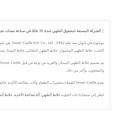
| الشركة المصنعة لمخفوق الطهي لمدة 30 عامًا في صناعة معدات تجهيز الأغذية | Seven Castle
موجودة في ت
الثابت، خلاط الطهي المحمول، خلاط الطهي التلقائي، خلاط النوجا، محم
والمعجون، وأكثر من ذلك.
تقدم Seven Castle للعملاء محضرات الطعام وآلات معالجة الأغذية عالية الجودة منذ عام 1982، مع التكنولوجيا المتقدمة و 41 عامًا من الخبرة، Seven Castle يضمن تلبية مطالب كل عميل.
انظر إلى منتجاتنا ذات الجودة
خلاط الطهي
,
آلة معالجة الأغذية
,
خلاط الط