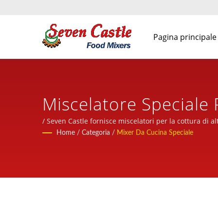
Pagina principale
Miscelatore Speciale 
Lavorazione Alimenta
/ Seven Castle fornisce miscelatori per la cottura di al
Home
/
Categoria
/
Mixer Da Cucina Speciale
Macchine Per La Lavo
Castle