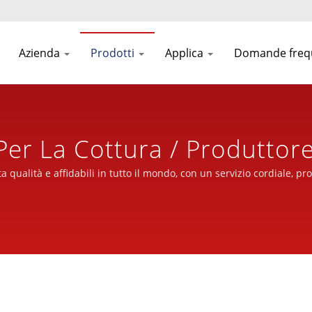
Azienda
Prodotti
Applica
Domande freq
Per La Cottura / Produttor
re, Fornendo Miscelatori P
ta qualità e affidabili in tutto il mondo, con un servizio cordiale, p
razione Alimentare Di Alta