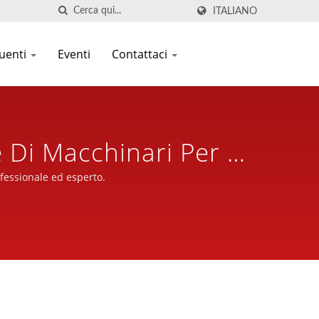
ITALIANO
uenti
Eventi
Contattaci
e Di Macchinari Per La
er La Cottura E
rofessionale ed esperto.
 Qualità | Seven