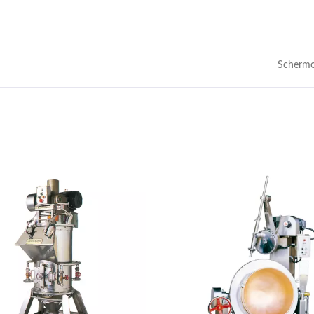
Schermo
er Da Cucina IH Da 12
Mixer Da Cucina A Ga
Litri
40/80 Litri