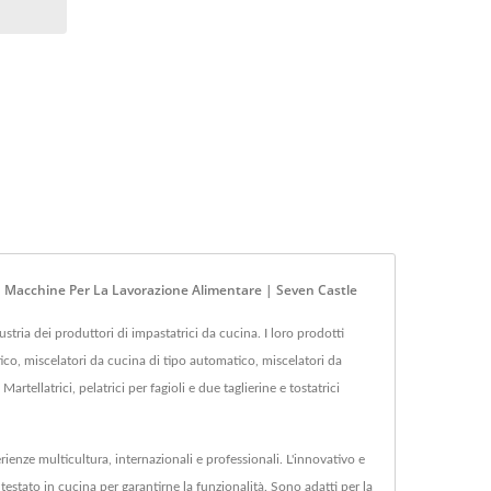
 E Macchine Per La Lavorazione Alimentare | Seven Castle
tria dei produttori di impastatrici da cucina. I loro prodotti
tico, miscelatori da cucina di tipo automatico, miscelatori da
rtellatrici, pelatrici per fagioli e due taglierine e tostatrici
erienze multicultura, internazionali e professionali. L'innovativo e
testato in cucina per garantirne la funzionalità. Sono adatti per la