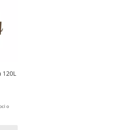
a 120L
oci o