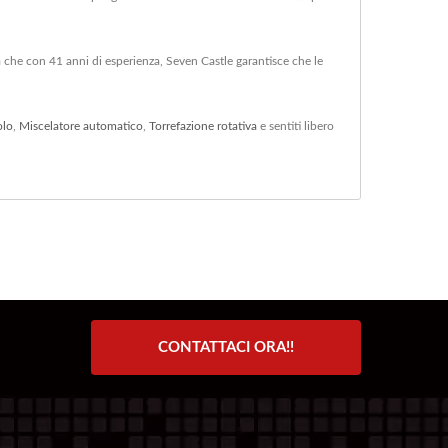
ta che con 41 anni di esperienza, Seven Castle garantisce che le
olo
,
Miscelatore automatico
,
Torrefazione rotativa
e sentiti libero
CONTATTACI ORA!!