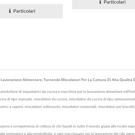
Particolari
Particolari
a Lavorazione Alimentare, Fornendo Miscelatori Per La Cottura Di Alta Qualità
produttore di impastatrici da cucina e macchine per la lavorazione alimentare nell'indus
 cucina di tipo manuale, miscelatori da cucina, miscelatori da cucina di tipo semiautoma
ici a vapore, miscelatori sottovuoto, miscelatori orizzontali, miscelatori per biscotti, Ma
uzione e un'esperienza di cottura di cibi liquidi in tutto il mondo grazie alle nostre esp
te prestazioni e alta produttività, e ogni macchinario per la lavorazione dei cibi viene 