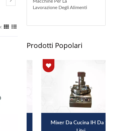
Macchine Per La
Lavorazione Degli Alimenti
:
Prodotti Popolari
s Da
Mixer Da Cucina IH Da 12
Mi
Litri