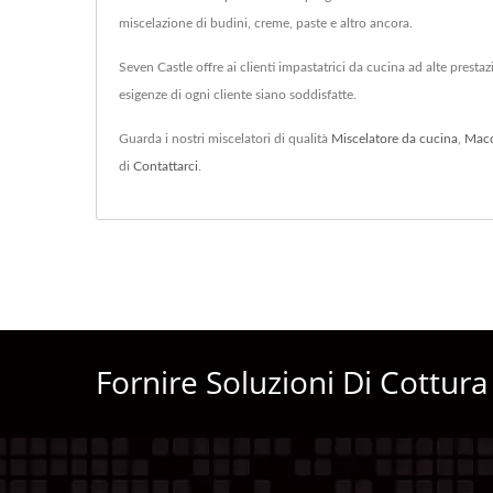
miscelazione di budini, creme, paste e altro ancora.
Seven Castle offre ai clienti impastatrici da cucina ad alte prest
esigenze di ogni cliente siano soddisfatte.
Guarda i nostri miscelatori di qualità
Miscelatore da cucina
,
Macc
di
Contattarci
.
Fornire Soluzioni Di Cottura