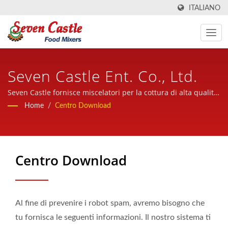
ITALIANO
Seven Castle Ent. Co., Ltd.
Seven Castle fornisce miscelatori per la cottura di alta qualità
e affidabili in tutto il mondo, con un servizio cordiale,
Home
/
Centro Download
professionale ed esperto.
Centro Download
Al fine di prevenire i robot spam, avremo bisogno che
tu fornisca le seguenti informazioni. Il nostro sistema ti