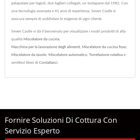
pelapatate per fagioli, due taglieri collegati, un tostapane dal 1982. Con
una tecnologia avanzata e 41 anni di esperienza, Seven Castle si
assicura sempre di soddisfare le esigenze di ogni cliente.
Seven Castle vi dà il benvenuto per visualizzare i nostri prodotti di alta
qualità
Miscelatore da cucina
,
Macchina per la lavorazione degli alimenti
,
Miscelatore da cucina fisso
,
Miscelatore da tavolo
,
Miscelatore automatico
,
Torrefazione rotativa
e
sentitevi liberi di
Contattarci
.
Fornire Soluzioni Di Cottura Con
Servizio Esperto