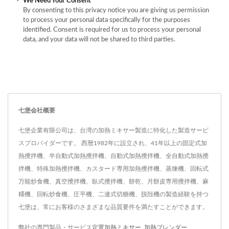
We Need Your Consent
By consenting to this privacy notice you are giving us permission
to process your personal data specifically for the purposes
identified. Consent is required for us to process your personal
data, and your data will not be shared to third parties.
七堡会社概要
七堡企業有限公司は、台湾の加熱ミキサー製造に特化した製造サービ
スプロバイダーです。 西暦1982年に設立され、41年以上の固定式加
熱攪拌機、半自動式加熱攪拌機、自動式加熱攪拌機、全自動式加熱攪
拌機、特殊加熱攪拌機、カスタード専用加熱攪拌機、蒸煉機、回転式
万能炒食機、真空攪拌機、臥式攪拌機、餅乾、月餅皮専用攪拌機、麻
糬機、回転炒食機、圧平機、二連式切糖機、脱殻機の製造経験を持つ
七堡は、常にお客様のさまざまな品質要件を満たすことができます。
弊社の専門製品・サービス
定置加熱ミキサー
,
加熱ブレンダー
,