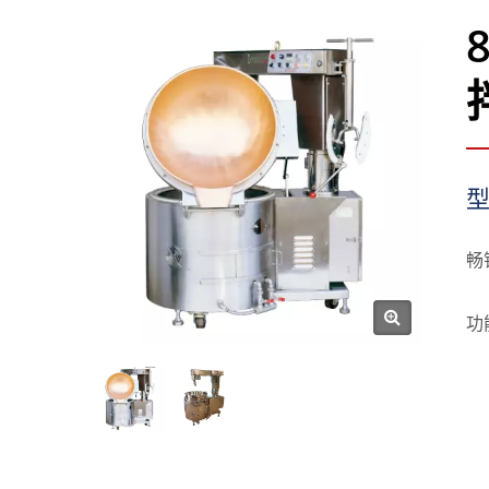
型
畅
功