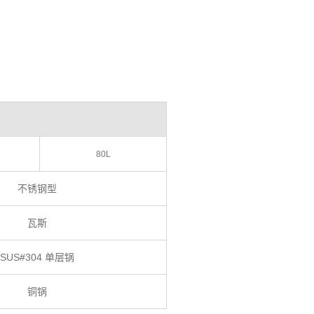
80L
不锈钢型
瓦斯
SUS#304 单层锅
铜锅