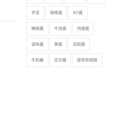
芋泥
咖喱酱
XO酱
辣椒酱
牛排酱
肉燥酱
调味酱
果酱
凤梨酱
牛奶糖
花生糖
南枣核桃糕