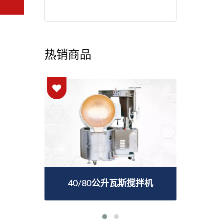
热销商品
斯搅拌机
12公升电磁搅拌机