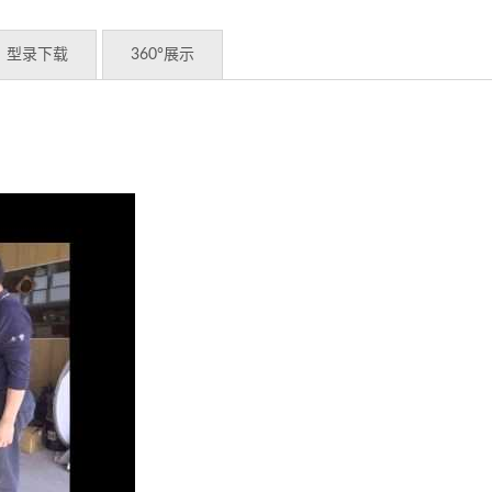
型录下载
360°展示
0B加热搅拌机