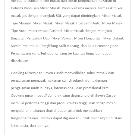
menjadi produsen mixer masak dan mesin pengolahan makanan di
Industri Produsen Mixer Masak. Produk utama mereka, termasuk mixer
masak gas dengan mangkuk 80L yang dapat dimiringkan, Mixer Masak
Tipe Manual, Mixer Masak, Mixer Masak Tipe Semi-Auto, Mixer Masak
Tipe Auto, Mixer Masak Custard, Mixer Masak dengan Mangkuk
Berputar, Pengaduk Uap, Mixer Vakum, Mixer Horizontal, Mixer Biskuit,
Mesin Penumbuk, Penghilang Kulit Kacang, dan Dua Pemotong dan
Pemanggang yang Terhubung, yang berkualitas tinggi dan dapat
diandalkan.
Cooking Mixers dari Seven Castle menyediakan solusi terbaik dan
pengalaman memasak makanan cair di seluruh dunia dengan
pengalaman multi-budaya, internasional, dan profesional kami.
Cooking mixer inovatif dan unik yang dirancang oleh Seven Castle
memiliki performa tinggi dan produktivitas tinggi, dan setiap mesin
pengolahan makanan diuji di dapur uji untuk memastikan
fungsionalitasnya. Mereka dapat digunakan untuk mencampur custard,
krim, pasta, dan lainnya.