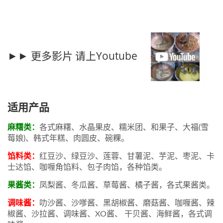
►► 更多影片 请上Youtube
适用产品
麻糬类：
各式麻糬、水晶果皮、糯米团、和果子、大福(雪
莓娘)、韩式年糕、肉圆皮、碗粿。
馅料类：
红豆沙、绿豆沙、莲蓉、甘薯泥、芋泥、枣泥、卡
士达馅、咖喱角馅料、包子肉馅，各种馅类。
果酱类：
凤梨酱、冬瓜酱、草莓酱、橘子酱，各式果酱类。
调味酱：
叻沙酱、沙嗲酱、黑胡椒酱、磨菇酱、咖喱酱、辣
椒酱、沙拉酱、调味酱、XO酱、 干贝酱、海鲜酱，各式调