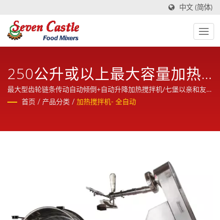
中文 (简体)
250公升或以上最大容量加热
搅拌机
最大型齿轮链条传动自动倾倒+自动升降加热搅拌机/七堡以亲和友
善、专业知识、资深经验来提供全世界高品质与高稳定性的加热搅
首页
/
产品分类
/
加热搅拌机- 全自动
拌机。