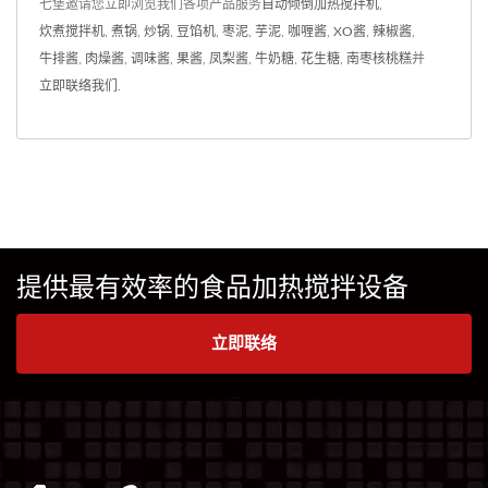
七堡邀请您立即浏览我们各项产品服务
自动倾倒加热搅拌机
,
炊煮搅拌机
,
煮锅
,
炒锅
,
豆馅机
,
枣泥
,
芋泥
,
咖喱酱
,
XO酱
,
辣椒酱
,
牛排酱
,
肉燥酱
,
调味酱
,
果酱
,
凤梨酱
,
牛奶糖
,
花生糖
,
南枣核桃糕
并
立即联络我们
.
提供最有效率的食品加热搅拌设备
立即联络