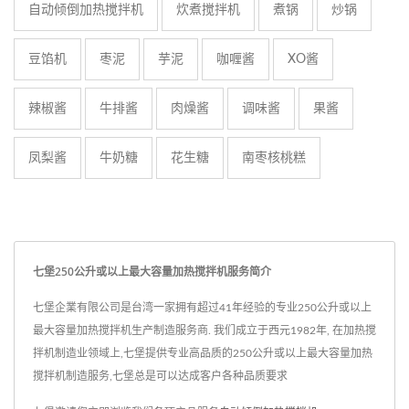
自动倾倒加热搅拌机
炊煮搅拌机
煮锅
炒锅
豆馅机
枣泥
芋泥
咖喱酱
XO酱
辣椒酱
牛排酱
肉燥酱
调味酱
果酱
凤梨酱
牛奶糖
花生糖
南枣核桃糕
七堡250公升或以上最大容量加热搅拌机服务简介
七堡企業有限公司是台湾一家拥有超过41年经验的专业250公升或以上
最大容量加热搅拌机生产制造服务商. 我们成立于西元1982年, 在加热搅
拌机制造业领域上,七堡提供专业高品质的250公升或以上最大容量加热
搅拌机制造服务,七堡总是可以达成客户各种品质要求