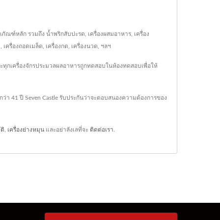
ตภัณฑ์หลัก รวมถึง น้ำพริกสับปะรด, เครื่องผสมอาหาร, เครื่อง
เครื่องถอดเมล็ด, เครื่องกด, เครื่องนวด, ฯลฯ
 และทุกเครื่องจักรประมวลผลอาหารถูกทดสอบในห้องทดสอบเพื่อให้
ณ์กว่า 41 ปี Seven Castle รับประกันว่าจะตอบสนองความต้องการของ
ติ
,
เครื่องย่างหมุน
และอย่าลังเลที่จะ
ติดต่อเรา
.