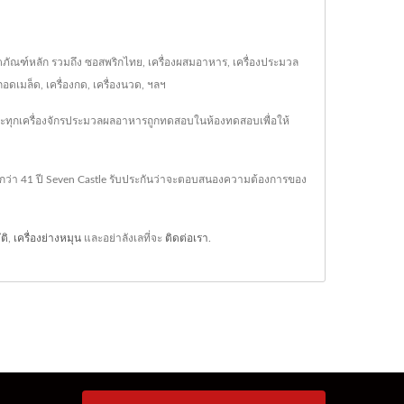
ลิตภัณฑ์หลัก รวมถึง ซอสพริกไทย, เครื่องผสมอาหาร, เครื่องประมวล
อดเมล็ด, เครื่องกด, เครื่องนวด, ฯลฯ
 และทุกเครื่องจักรประมวลผลอาหารถูกทดสอบในห้องทดสอบเพื่อให้
ณ์กว่า 41 ปี Seven Castle รับประกันว่าจะตอบสนองความต้องการของ
ติ
,
เครื่องย่างหมุน
และอย่าลังเลที่จะ
ติดต่อเรา
.