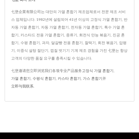
七堡企業有限公司는 대만의 가열 혼합기 제조업체로서 전문 제조 서비
스 업체입니다. 1982년에 설립되어 41년 이상의 고정식 가열 혼합기, 반
자동 가열 혼합기, 자동 가열 혼합기, 전자동 가열 혼합기, 특수 가열 혼
합기, 카스타드 전용 가열 혼합기, 증류기, 회전식 만능 볶음기, 진공 혼
합기, 수평 혼합기, 과자, 달걀빵 전용 혼합기, 찰떡기, 회전 볶음기, 압평
기, 이중식 설탕 절단기, 껍질 벗기기 기계 제조 경험을 가진 七堡는 항상
고객의 다양한 품질 요구를 충족시킬 수 있습니다.
七堡邀请您立即浏览我们各项专业产品服务
고정식 가열 혼합기
,
가열 혼합기
,
수평식 혼합기
,
카스타 혼합기
,
가스 혼합기
并
立即与我联系
.