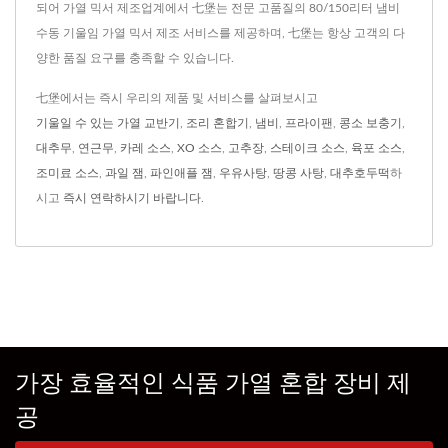
되어 가열 믹서 제조업계에서 七堡는 전문 고품질의 80/150리터 냄비
수동 기울임 가열 믹서 제조 서비스를 제공하며, 七堡는 항상 고객의 다
양한 품질 요구를 충족할 수 있습니다.
七堡에서는 즉시 우리의 제품 및 서비스를 살펴보시고
기울일 수 있는 가열 교반기
,
조리 혼합기
,
냄비
,
프라이팬
,
콩소 보충기
,
대추무
,
연근무
,
카레 소스
,
XO 소스
,
고추장
,
스테이크 소스
,
육포 소스
,
조미료 소스
,
과일 잼
,
파인애플 잼
,
우유사탕
,
땅콩 사탕
,
대추호두떡
하
시고
즉시 연락하시기 바랍니다
.
가장 효율적인 식품 가열 혼합 장비 제
공