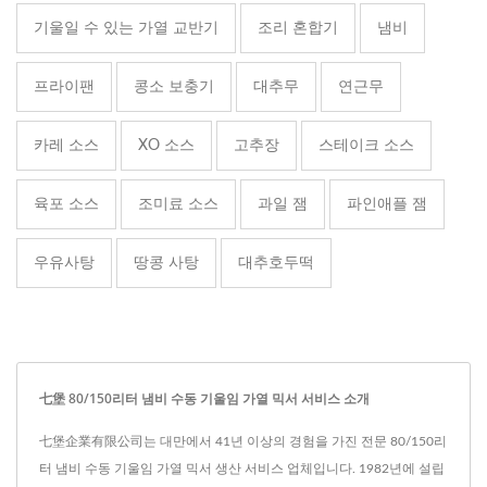
기울일 수 있는 가열 교반기
조리 혼합기
냄비
프라이팬
콩소 보충기
대추무
연근무
카레 소스
XO 소스
고추장
스테이크 소스
육포 소스
조미료 소스
과일 잼
파인애플 잼
우유사탕
땅콩 사탕
대추호두떡
七堡 80/150리터 냄비 수동 기울임 가열 믹서 서비스 소개
七堡企業有限公司는 대만에서 41년 이상의 경험을 가진 전문 80/150리
터 냄비 수동 기울임 가열 믹서 생산 서비스 업체입니다. 1982년에 설립