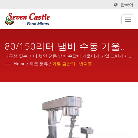
한국어
80/150리터 냄비 수동 기울임
가열 믹서
내구성 있는 기어 체인 전동 냄비 손잡이 기울이기 가열 교반기 / 七
堡는 친근하고 친절하며 전문 지식과 풍부한 경험을 바탕으로 전 세
Home
/
제품 분류
/
가열 교반기 - 반자동
계에 고품질과 고안정성의 가열 교반기를 제공합니다.