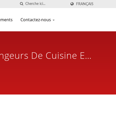
FRANÇAIS
ements
Contactez-nous
ngeurs De Cuisine Et
uis Plus De 30 Ans |