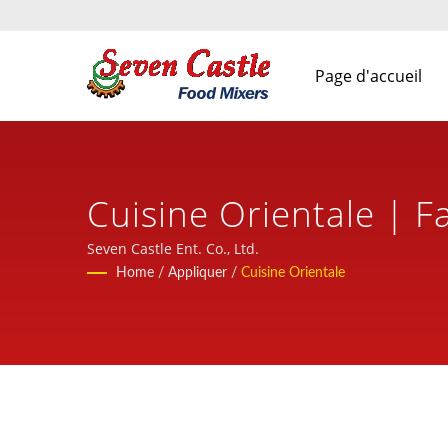
Page d'accueil
Cuisine Orientale | F
De Machines De Trans
Seven Castle Ent. Co., Ltd.
Home
/
Appliquer
/
Cuisine Orientale
Seven Castle