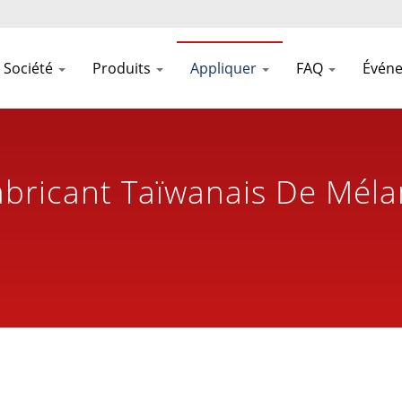
Société
Produits
Appliquer
FAQ
Évén
abricant Taïwanais De Méla
formation Alimentaire Dep