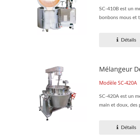
SC-410B est un mél
bonbons mous et te
Détails
Mélangeur De
Modèle SC-420A
SC-420A est un mél
main et doux, des p
Détails