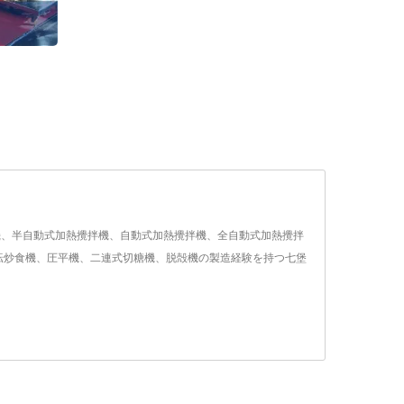
拌機、半自動式加熱攪拌機、自動式加熱攪拌機、全自動式加熱攪拌
転炒食機、圧平機、二連式切糖機、脱殻機の製造経験を持つ七堡