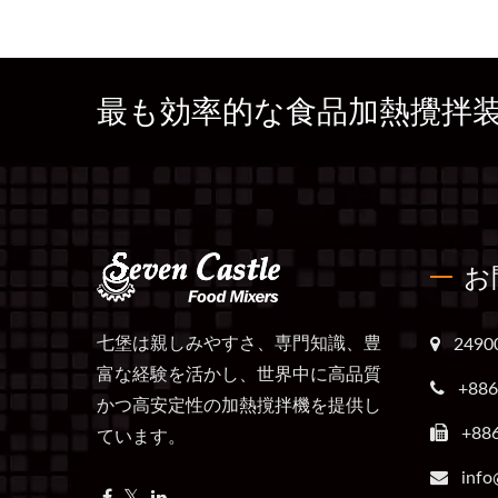
最も効率的な食品加熱攪拌
お
七堡は親しみやすさ、専門知識、豊
249
富な経験を活かし、世界中に高品質
+886
かつ高安定性の加熱撹拌機を提供し
+88
ています。
info