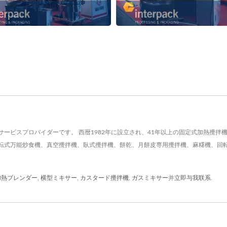
ービスプロバイダーです。 西暦1982年に設立され、41年以上の固定式加熱攪
転式万能炒食機、真空攪拌機、臥式攪拌機、餅乾、月餅皮専用攪拌機、麻糬機、回
。
加熱ブレンダー
,
横型ミキサー
,
カスタード攪拌機
,
ガスミキサー
并
立即与我联系
.