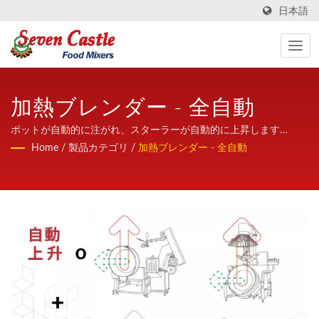
日本語
加熱ブレンダー - 全自動
ポットが自動的に注がれ、スターラーが自動的に上昇します
（150/200/300/400リットル：大容量）/ 七堡は、フレンドリー
Home
/
製品カテゴリ
/
加熱ブレンダー - 全自動
さ、専門知識、そして長年の経験を活かし、高品質で安定性の高
い加熱ミキサーを世界中に提供しています。