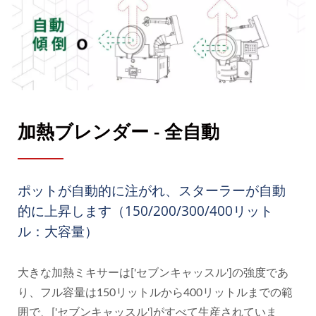
加熱ブレンダー - 全自動
ポットが自動的に注がれ、スターラーが自動
的に上昇します（150/200/300/400リット
ル：大容量）
大きな加熱ミキサーは['セブンキャッスル']の強度であ
り、フル容量は150リットルから400リットルまでの範
囲で、['セブンキャッスル']がすべて生産されていま