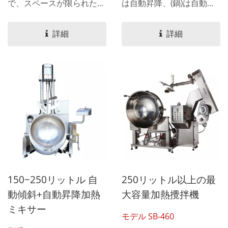
で、スペースが限られた店
は自動昇降、(鍋)は自動傾
舗のキッチンに適していま
倒します。
す。
詳細
詳細
150~250リットル 自
250リットル以上の最
動傾斜+自動昇降加熱
大容量加熱攪拌機
ミキサー
モデル SB-460