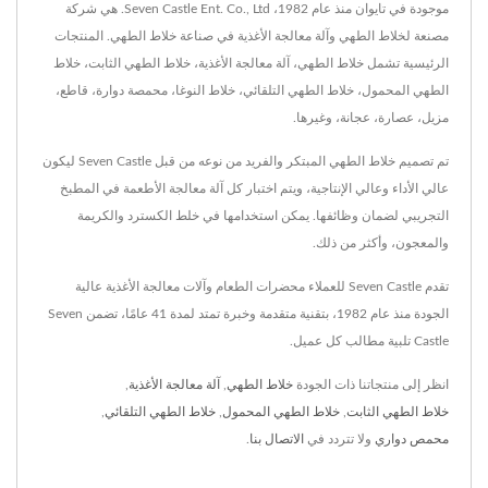
موجودة في تايوان منذ عام 1982، Seven Castle Ent. Co., Ltd. هي شركة
مصنعة لخلاط الطهي وآلة معالجة الأغذية في صناعة خلاط الطهي. المنتجات
الرئيسية تشمل خلاط الطهي، آلة معالجة الأغذية، خلاط الطهي الثابت، خلاط
الطهي المحمول، خلاط الطهي التلقائي، خلاط النوغا، محمصة دوارة، قاطع،
مزيل، عصارة، عجانة، وغيرها.
تم تصميم خلاط الطهي المبتكر والفريد من نوعه من قبل Seven Castle ليكون
عالي الأداء وعالي الإنتاجية، ويتم اختبار كل آلة معالجة الأطعمة في المطبخ
التجريبي لضمان وظائفها. يمكن استخدامها في خلط الكسترد والكريمة
والمعجون، وأكثر من ذلك.
تقدم Seven Castle للعملاء محضرات الطعام وآلات معالجة الأغذية عالية
الجودة منذ عام 1982، بتقنية متقدمة وخبرة تمتد لمدة 41 عامًا، تضمن Seven
Castle تلبية مطالب كل عميل.
انظر إلى منتجاتنا ذات الجودة
خلاط الطهي
,
آلة معالجة الأغذية
,
خلاط الطهي الثابت
,
خلاط الطهي المحمول
,
خلاط الطهي التلقائي
,
محمص دواري
ولا تتردد في
الاتصال بنا
.