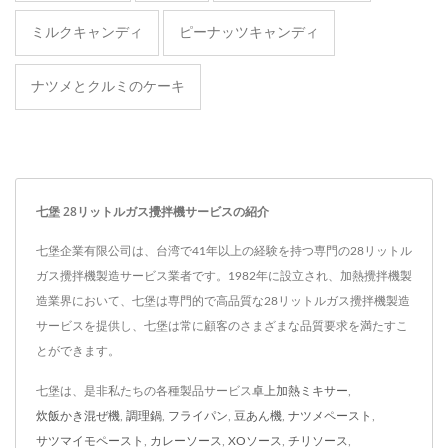
ミルクキャンディ
ピーナッツキャンディ
ナツメとクルミのケーキ
七堡 28リットルガス攪拌機サービスの紹介
七堡企業有限公司は、台湾で41年以上の経験を持つ専門の28リットル
ガス攪拌機製造サービス業者です。1982年に設立され、加熱攪拌機製
造業界において、七堡は専門的で高品質な28リットルガス攪拌機製造
サービスを提供し、七堡は常に顧客のさまざまな品質要求を満たすこ
とができます。
七堡は、是非私たちの各種製品サービス
卓上加熱ミキサー
,
炊飯かき混ぜ機
,
調理鍋
,
フライパン
,
豆あん機
,
ナツメペースト
,
サツマイモペースト
,
カレーソース
,
XOソース
,
チリソース
,