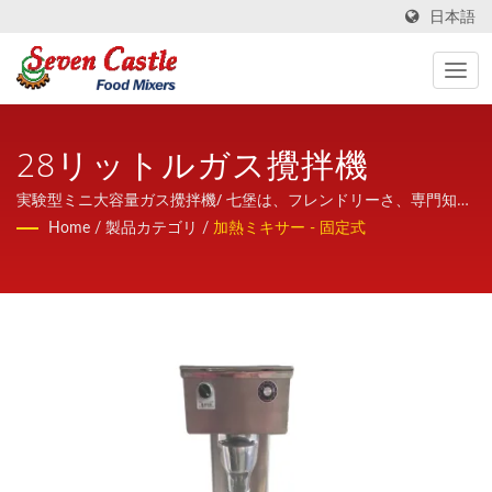
日本語
28リットルガス攪拌機
実験型ミニ大容量ガス攪拌機/ 七堡は、フレンドリーさ、専門知
識、そして長年の経験を活かし、高品質で安定性の高い加熱ミキ
Home
/
製品カテゴリ
/
加熱ミキサー - 固定式
サーを世界中に提供しています。