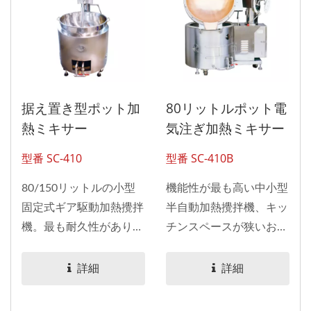
据え置き型ポット加
80リットルポット電
熱ミキサー
気注ぎ加熱ミキサー
型番 SC-410
型番 SC-410B
80/150リットルの小型
機能性が最も高い中小型
固定式ギア駆動加熱攪拌
半自動加熱攪拌機、キッ
機。最も耐久性があり、
チンスペースが狭いお客
経済的な加熱攪拌機。
様に最適。
詳細
詳細