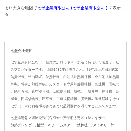
より大きな地図で
七堡企業有限公司 (七堡企業有限公司 )
を表示す
る
七堡会社概要
七堡企業有限公司は、台湾の加熱ミキサー製造に特化した製造サービ
スプロバイダーです。 西暦1982年に設立され、41年以上の固定式加
熱攪拌機、半自動式加熱攪拌機、自動式加熱攪拌機、全自動式加熱攪
拌機、特殊加熱攪拌機、カスタード専用加熱攪拌機、蒸煉機、回転式
万能炒食機、真空攪拌機、臥式攪拌機、餅乾、月餅皮専用攪拌機、麻
糬機、回転炒食機、圧平機、二連式切糖機、脱殻機の製造経験を持つ
七堡は、常にお客様のさまざまな品質要件を満たすことができます。
七堡邀请您立即浏览我们各项专业产品服务
定置加熱ミキサー
,
加熱ブレンダー
,
横型ミキサー
,
カスタード攪拌機
,
ガスミキサー
并