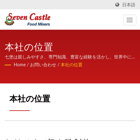
日本語
本社の位置
七堡は親しみやすさ、専門知識、豊富な経験を活かし、世界中に
高品質かつ高安定性の加熱撹拌機を提供しています。
Home
/
お問い合わせ
/
本社の位置
本社の位置