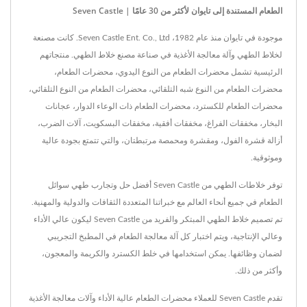
الطعام المستندة إلى تايوان لأكثر من 30 عامًا | Seven Castle
موجودة في تايوان منذ عام 1982، Seven Castle Ent. Co., Ltd. كانت مصنعة
لخلاط الطهي وآلة معالجة الأغذية في صناعة مصنع خلاط الطهي. منتجاتهم
الرئيسية تشمل محضرات الطعام من النوع اليدوي، محضرات الطعام،
محضرات الطعام من النوع شبه التلقائي، محضرات الطعام من النوع التلقائي،
محضرات الطعام للكسترد، محضرات الطعام ذات الوعاء الدوار، عجانات
البخار، مخفقات الفراغ، مخفقات أفقية، مخفقات البسكويت، آلات الضرب،
أزالة قشرة الفول، ومقشرة ومحمصة مرتبطتان، والتي تتمتع بجودة عالية
وموثوقية.
توفر خلاطات الطهي من Seven Castle أفضل حل وتجارب طهي سوائل
الطعام في جميع أنحاء العالم مع خبراتنا المتعددة الثقافات والدولية والمهنية.
تم تصميم خلاط الطهي المبتكر والفريد من Seven Castle ليكون عالي الأداء
وعالي الإنتاجية، ويتم اختبار كل آلة معالجة الطعام في المطبخ التجريبي
لضمان وظائفها. يمكن استخدامها في خلط الكسترد والكريمة والمعجون،
وأكثر من ذلك.
تقدم Seven Castle للعملاء محضرات الطعام عالية الأداء وآلات معالجة الأغذية