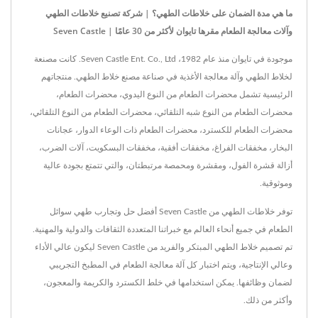
ما هي مدة الضمان على خلاطات الطهي؟ | شركة تصنيع خلاطات الطهي
وآلات معالجة الطعام مقرها تايوان لأكثر من 30 عامًا | Seven Castle
موجودة في تايوان منذ عام 1982، Seven Castle Ent. Co., Ltd. كانت مصنعة
لخلاط الطهي وآلة معالجة الأغذية في صناعة مصنع خلاط الطهي. منتجاتهم
الرئيسية تشمل محضرات الطعام من النوع اليدوي، محضرات الطعام،
محضرات الطعام من النوع شبه التلقائي، محضرات الطعام من النوع التلقائي،
محضرات الطعام للكسترد، محضرات الطعام ذات الوعاء الدوار، عجانات
البخار، مخفقات الفراغ، مخفقات أفقية، مخفقات البسكويت، آلات الضرب،
أزالة قشرة الفول، ومقشرة ومحمصة مرتبطتان، والتي تتمتع بجودة عالية
وموثوقية.
توفر خلاطات الطهي من Seven Castle أفضل حل وتجارب طهي سوائل
الطعام في جميع أنحاء العالم مع خبراتنا المتعددة الثقافات والدولية والمهنية.
تم تصميم خلاط الطهي المبتكر والفريد من Seven Castle ليكون عالي الأداء
وعالي الإنتاجية، ويتم اختبار كل آلة معالجة الطعام في المطبخ التجريبي
لضمان وظائفها. يمكن استخدامها في خلط الكسترد والكريمة والمعجون،
وأكثر من ذلك.