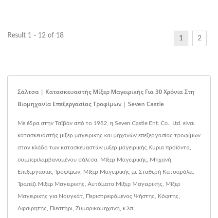
Result 1 - 12 of 18
1
2
Σάλτσα | Κατασκευαστής Μίξερ Μαγειρικής Για 30 Χρόνια Στη
Βιομηχανία Επεξεργασίας Τροφίμων | Seven Castle
Με έδρα στην Ταϊβάν από το 1982, η Seven Castle Ent. Co., Ltd. είναι
κατασκευαστής μίξερ μαγειρικής και μηχανών επεξεργασίας τροφίμων
στον κλάδο των κατασκευαστών μιξερ μαγειρικής.Κύρια προϊόντα,
συμπεριλαμβανομένου σάλτσα, Μίξερ Μαγειρικής, Μηχανή
Επεξεργασίας Τροφίμων, Μίξερ Μαγειρικής με Σταθερή Κατσαρόλα,
Τραπέζι Μίξερ Μαγειρικής, Αυτόματο Μίξερ Μαγειρικής, Μίξερ
Μαγειρικής για Νουγκάτ, Περιστρεφόμενος Ψήστης, Κόφτης,
Αφαιρητής, Πιεστήρι, Ζυμαρικομηχανή, κ.λπ.