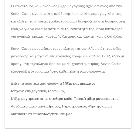
Ο καινοτόμος και μοναδικός μίξερ μαγειρικής σχεδιασμένος από την
Seven Castle είναι υψηλής απόδοσης και υψηλής παραγωγικότητας,
και κάθε μηχανή επεξεργασίας τροφίμων δοκιμάζεται στη δοκιμαστική
κουζίνα για να εξασφαλιστεί η λειτουργικότητά της. Είναι κατάλληλα
για ανάμειξη κρέμας, καστανής ζάχαρης και πάστας, και πολλά άλλα.
Seven Castle προσφέρει στους πελάτες της υψηλής ποιότητας μίξερ
μαγειρικής και μηχανές επεξεργασίας τροφίμων από το 1982, τόσο με
προηγμένη τεχνολογία όσο και με 41 χρόνια εμπειρίας, Seven Castle
εξασφαλίζει ότι οι απαιτήσεις κάθε πελάτη ικανοποιούνται.
Δείτε τα ποιοτικά μας προϊόντα
Μίξερ μαγειρέματος
,
Μηχανή επεξεργασίας τροφίμων
,
Μίξερ μαγειρέματος με σταθερό κάδο
,
Τραπέζι μίξερ μαγειρέματος
,
Αυτόματο μίξερ μαγειρέματος
,
Περιστροφικός Ψήστης
και μη
διστάσετε να
επικοινωνήσετε μαζί μας
.