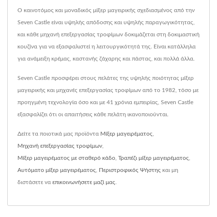
Ο καινοτόμος και μοναδικός μίξερ μαγειρικής σχεδιασμένος από την
Seven Castle είναι υψηλής απόδοσης και υψηλής παραγωγικότητας,
και κάθε μηχανή επεξεργασίας τροφίμων δοκιμάζεται στη δοκιμαστική
κουζίνα για να εξασφαλιστεί η λειτουργικότητά της. Είναι κατάλληλα
για ανάμειξη κρέμας, καστανής ζάχαρης και πάστας, και πολλά άλλα.
Seven Castle προσφέρει στους πελάτες της υψηλής ποιότητας μίξερ
μαγειρικής και μηχανές επεξεργασίας τροφίμων από το 1982, τόσο με
προηγμένη τεχνολογία όσο και με 41 χρόνια εμπειρίας, Seven Castle
εξασφαλίζει ότι οι απαιτήσεις κάθε πελάτη ικανοποιούνται.
Δείτε τα ποιοτικά μας προϊόντα
Μίξερ μαγειρέματος
,
Μηχανή επεξεργασίας τροφίμων
,
Μίξερ μαγειρέματος με σταθερό κάδο
,
Τραπέζι μίξερ μαγειρέματος
,
Αυτόματο μίξερ μαγειρέματος
,
Περιστροφικός Ψήστης
και μη
διστάσετε να
επικοινωνήσετε μαζί μας
.