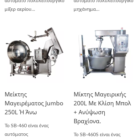
αυτόματο πολυλειτουργικό
αυτόματο πολυλειτουργικό
μίξερ αερίου...
μηχάνημα...
Μείκτης
Μίκτης Μαγειρικής
Μαγειρέματος Jumbo
200L Με Κλίση Μπολ
250L Ή Άνω
+ Ανύψωση
Βραχίονα.
Το SB-460 είναι ένας
αυτόματος
Το SB-460S είναι ένας