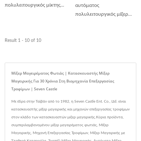
πολυλειτουργικός μίκτης...
αυτόματος
πολυλειτουργικός μίξερ...
Result 1 - 10 of 10
Μίξερ Μαγειρέματος Φωτιάς | Κατασκευαστής Μίξερ
Μαγειρικής Για 30 Χρόνια Στη Βιομηχανία Επεξεργασίας
Τροφίμων | Seven Castle
Με έδρα στην Ταϊβάν από το 1982, η Seven Castle Ent. Co., Ltd. είναι
κατασκευαστής μίξερ μαγειρικής και μηχανών επεξεργασίας τροφίμων
στον κλάδο των κατασκευαστών μιξερ μαγειρικής.Κύρια προϊόντα,
συμπεριλαμβανομένου μίξερ μαγειρέματος φωτιάς, Μίξερ
Μαγειρικής, Μηχανή Επεξεργασίας Τροφίμων, Μίξερ Μαγειρικής με
Σταθερή Κατσαρόλα, Τραπέζι Μίξερ Μαγειρικής, Αυτόματο Μίξερ