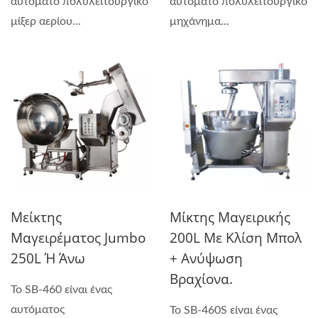
αυτόματο πολυλειτουργικό
αυτόματο πολυλειτουργικό
μίξερ αερίου...
μηχάνημα...
Μείκτης
Μίκτης Μαγειρικής
Μαγειρέματος Jumbo
200L Με Κλίση Μπολ
250L Ή Άνω
+ Ανύψωση
Βραχίονα.
Το SB-460 είναι ένας
αυτόματος
Το SB-460S είναι ένας