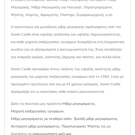
Μαγειρικής, Μίξερ Μαγειρικής για Νουγκάτ, Περιστρεφόμενος
Ψήστης, Κόφτης, Αφαιρητής, Πιεστήρι, Ζυμαρικομηχανή, κ.λπ.
Ο καινοτόμος και μοναδικός μίξερ μαγειρικής σχεδιασμένος από την
Seven Castle είναι υψηλής απόδοσης και υψηλής παραγωγικότητας,
και κάθε μηχανή επεξεργασίας τροφίμων δοκιμάζεται στη δοκιμαστική
κουζίνα για να εξασφαλιστεί η λειτουργικότητά της. Είναι κατάλληλα
για ανάμειξη κρέμας, καστανής ζάχαρης και πάστας, και πολλά άλλα.
Seven Castle προσφέρει στους πελάτες της υψηλής ποιότητας μίξερ
μαγειρικής και μηχανές επεξεργασίας τροφίμων από το 1982, τόσο με
προηγμένη τεχνολογία όσο και με 41 χρόνια εμπειρίας, Seven Castle
εξασφαλίζει ότι οι απαιτήσεις κάθε πελάτη ικανοποιούνται.
Δείτε τα ποιοτικά μας προϊόντα
Μίξερ μαγειρέματος
,
Μηχανή επεξεργασίας τροφίμων
,
Μίξερ μαγειρέματος με σταθερό κάδο
,
Τραπέζι μίξερ μαγειρέματος
,
Αυτόματο μίξερ μαγειρέματος
,
Περιστροφικός Ψήστης
και μη
διστάσετε να
επικοινωνήσετε μαζί μας
.