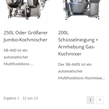
250L Oder Größerer
200L
Jumbo-Kochmischer
Schüsselneigung +
Armhebung Gas-
SB-460 ist ein
Kochmixer
automatischer
Multifunktions-
Der SB-460S ist ein
Kochmischer, der zum
automatischer
Herstellen von Saucen,
Multifunktions-Kochmixer,
Hand-...
der zum Herstellen von
Saucen,...
Ergebnis 1 - 12 von 13
1
2