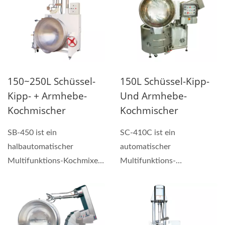
150~250L Schüssel-
150L Schüssel-Kipp-
Kipp- + Armhebe-
Und Armhebe-
Kochmischer
Kochmischer
SB-450 ist ein
SC-410C ist ein
halbautomatischer
automatischer
Multifunktions-Kochmixer,
Multifunktions-
der zum Herstellen von
Gaskochmixer, der zum
Saucen, Hand-...
Herstellen von Saucen,
Hand-...