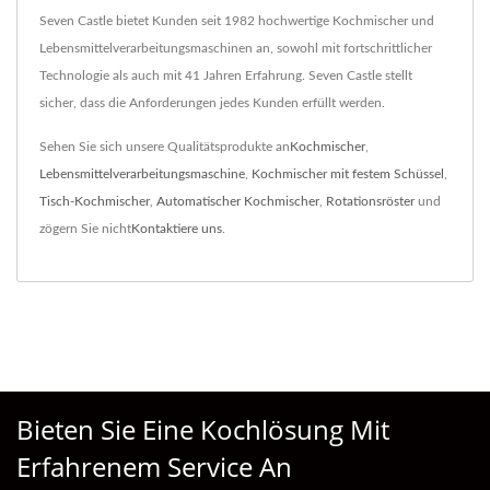
Seven Castle bietet Kunden seit 1982 hochwertige Kochmischer und
Lebensmittelverarbeitungsmaschinen an, sowohl mit fortschrittlicher
Technologie als auch mit 41 Jahren Erfahrung. Seven Castle stellt
sicher, dass die Anforderungen jedes Kunden erfüllt werden.
Sehen Sie sich unsere Qualitätsprodukte an
Kochmischer
,
Lebensmittelverarbeitungsmaschine
,
Kochmischer mit festem Schüssel
,
Tisch-Kochmischer
,
Automatischer Kochmischer
,
Rotationsröster
und
zögern Sie nicht
Kontaktiere uns
.
Bieten Sie Eine Kochlösung Mit
Erfahrenem Service An