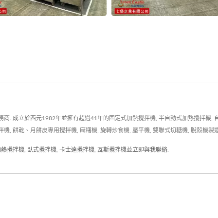
 成立於西元1982年並擁有超過41年的固定式加熱攪拌機, 半自動式加熱攪拌機, 自
拌機, 餅乾、月餅皮專用攪拌機, 麻糬機, 旋轉炒食機, 壓平機, 雙聯式切糖機, 脫殼
加熱攪拌機
,
臥式攪拌機
,
卡士達攪拌機
,
瓦斯攪拌機
並
立即與我聯絡
.