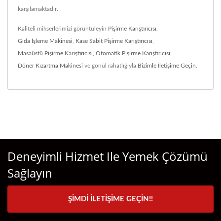
karşılamaktadır.
Kaliteli mikserlerimizi görüntüleyin
Pişirme Karıştırıcısı
,
Gıda İşleme Makinesi
,
Kase Sabit Pişirme Karıştırıcısı
,
Masaüstü Pişirme Karıştırıcısı
,
Otomatik Pişirme Karıştırıcısı
,
Döner Kızartma Makinesi
ve gönül rahatlığıyla
Bizimle İletişime Geçin
.
Deneyimli Hizmet Ile Yemek Çözümü
Sağlayın
ŞIMDI İLETIŞIME GEÇIN!!