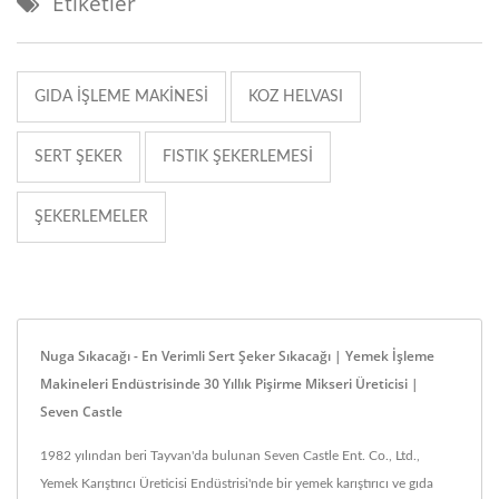
Etiketler
GIDA IŞLEME MAKINESI
KOZ HELVASI
SERT ŞEKER
FISTIK ŞEKERLEMESI
ŞEKERLEMELER
Nuga Sıkacağı - En Verimli Sert Şeker Sıkacağı | Yemek İşleme
Makineleri Endüstrisinde 30 Yıllık Pişirme Mikseri Üreticisi |
Seven Castle
1982 yılından beri Tayvan'da bulunan Seven Castle Ent. Co., Ltd.,
Yemek Karıştırıcı Üreticisi Endüstrisi'nde bir yemek karıştırıcı ve gıda