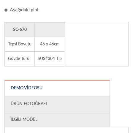
Aşağıdaki gibi:
SC-670
Tepsi Boyutu
46 x 46cm
Gövde Türü
SUS#304 Tip
DEMO VIDEOSU
ÜRÜN FOTOĞRAFI
İLGILI MODEL