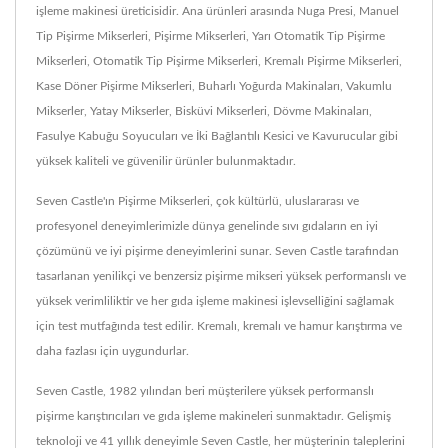
işleme makinesi üreticisidir. Ana ürünleri arasında Nuga Presi, Manuel
Tip Pişirme Mikserleri, Pişirme Mikserleri, Yarı Otomatik Tip Pişirme
Mikserleri, Otomatik Tip Pişirme Mikserleri, Kremalı Pişirme Mikserleri,
Kase Döner Pişirme Mikserleri, Buharlı Yoğurda Makinaları, Vakumlu
Mikserler, Yatay Mikserler, Bisküvi Mikserleri, Dövme Makinaları,
Fasulye Kabuğu Soyucuları ve İki Bağlantılı Kesici ve Kavurucular gibi
yüksek kaliteli ve güvenilir ürünler bulunmaktadır.
Seven Castle'ın Pişirme Mikserleri, çok kültürlü, uluslararası ve
profesyonel deneyimlerimizle dünya genelinde sıvı gıdaların en iyi
çözümünü ve iyi pişirme deneyimlerini sunar. Seven Castle tarafından
tasarlanan yenilikçi ve benzersiz pişirme mikseri yüksek performanslı ve
yüksek verimliliktir ve her gıda işleme makinesi işlevselliğini sağlamak
için test mutfağında test edilir. Kremalı, kremalı ve hamur karıştırma ve
daha fazlası için uygundurlar.
Seven Castle, 1982 yılından beri müşterilere yüksek performanslı
pişirme karıştırıcıları ve gıda işleme makineleri sunmaktadır. Gelişmiş
teknoloji ve 41 yıllık deneyimle Seven Castle, her müşterinin taleplerini