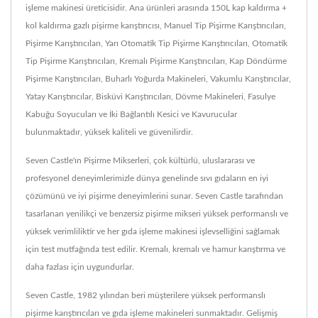
işleme makinesi üreticisidir. Ana ürünleri arasında 150L kap kaldırma +
kol kaldırma gazlı pişirme karıştırıcısı, Manuel Tip Pişirme Karıştırıcıları,
Pişirme Karıştırıcıları, Yarı Otomatik Tip Pişirme Karıştırıcıları, Otomatik
Tip Pişirme Karıştırıcıları, Kremalı Pişirme Karıştırıcıları, Kap Döndürme
Pişirme Karıştırıcıları, Buharlı Yoğurda Makineleri, Vakumlu Karıştırıcılar,
Yatay Karıştırıcılar, Bisküvi Karıştırıcıları, Dövme Makineleri, Fasulye
Kabuğu Soyucuları ve İki Bağlantılı Kesici ve Kavurucular
bulunmaktadır, yüksek kaliteli ve güvenilirdir.
Seven Castle'ın Pişirme Mikserleri, çok kültürlü, uluslararası ve
profesyonel deneyimlerimizle dünya genelinde sıvı gıdaların en iyi
çözümünü ve iyi pişirme deneyimlerini sunar. Seven Castle tarafından
tasarlanan yenilikçi ve benzersiz pişirme mikseri yüksek performanslı ve
yüksek verimliliktir ve her gıda işleme makinesi işlevselliğini sağlamak
için test mutfağında test edilir. Kremalı, kremalı ve hamur karıştırma ve
daha fazlası için uygundurlar.
Seven Castle, 1982 yılından beri müşterilere yüksek performanslı
pişirme karıştırıcıları ve gıda işleme makineleri sunmaktadır. Gelişmiş