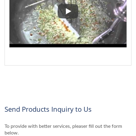
▼ SB-420 pişirme mikserinde tava