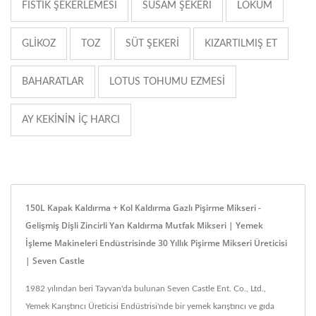
FISTIK ŞEKERLEMESI
SUSAM ŞEKERI
LOKUM
GLIKOZ
TOZ
SÜT ŞEKERI
KIZARTILMIŞ ET
BAHARATLAR
LOTUS TOHUMU EZMESI
AY KEKININ IÇ HARCI
150L Kapak Kaldırma + Kol Kaldırma Gazlı Pişirme Mikseri -
Gelişmiş Dişli Zincirli Yan Kaldırma Mutfak Mikseri | Yemek
İşleme Makineleri Endüstrisinde 30 Yıllık Pişirme Mikseri Üreticisi
| Seven Castle
1982 yılından beri Tayvan'da bulunan Seven Castle Ent. Co., Ltd.,
Yemek Karıştırıcı Üreticisi Endüstrisi'nde bir yemek karıştırıcı ve gıda