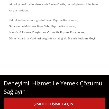
teknoloji ve 41 yıllık deneyimle Seven Castle, her müşterinin taleplerini
karşılamaktadır.
Kaliteli mikserlerimizi görüntüleyin
Pişirme Karıştırıcısı
,
Gıda İşleme Makinesi
,
Kase Sabit Pişirme Karıştırıcısı
,
Masaüstü Pişirme Karıştırıcısı
,
Otomatik Pişirme Karıştırıcısı
,
Döner Kızartma Makinesi
ve gönül rahatlığıyla
Bizimle İletişime Geçin
.
Deneyimli Hizmet Ile Yemek Çözümü
Sağlayın
ŞIMDI İLETIŞIME GEÇIN!!