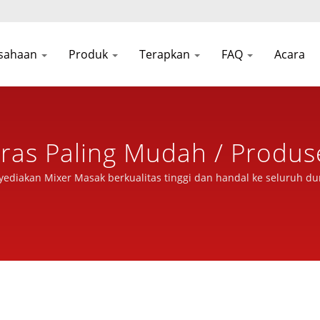
sahaan
Produk
Terapkan
FAQ
Acara
as Paling Mudah / Produs
kanan Berbasis Taiwan Sel
diakan Mixer Masak berkualitas tinggi dan handal ke seluruh du