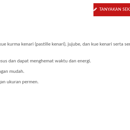
TANYAKAN SE
 kurma kenari (pastille kenari), jujube, dan kue kenari serta s
usus dan dapat menghemat waktu dan energi.
engan mudah.
gan ukuran permen.
er Memasak IH 12 Liter
Mixer Memasak Gas 4
Liter