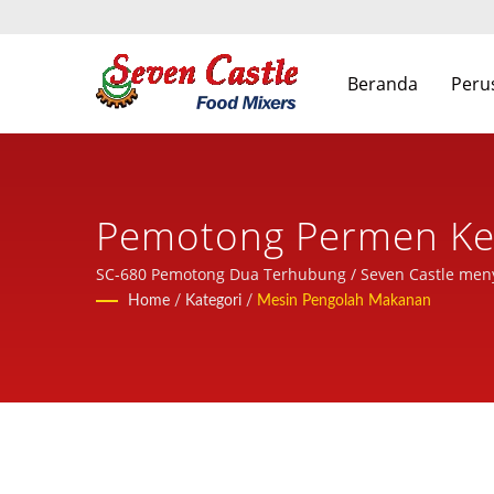
Beranda
Peru
Pemotong Permen Ker
Mesin Pengolahan Ma
SC-680 Pemotong Dua Terhubung / Seven Castle menye
berpengalaman.
Home
/
Kategori
/
Mesin Pengolah Makanan
Tahun | Seven Castle