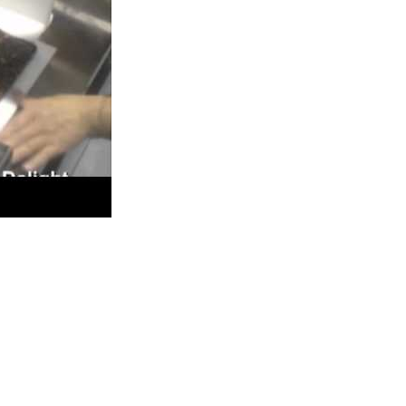
stilles Kenari di pemotong SC-680.