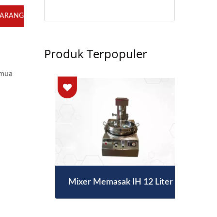
KARANG
Produk Terpopuler
emua
0/80
Mixer Memasak IH 12 Liter
Mix