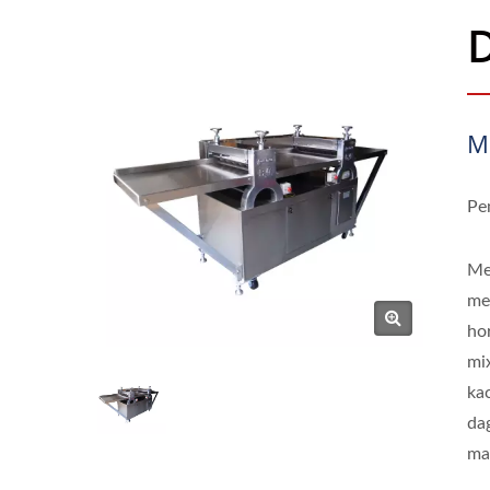
M
Pe
Me
me
ho
mi
kac
dag
ma