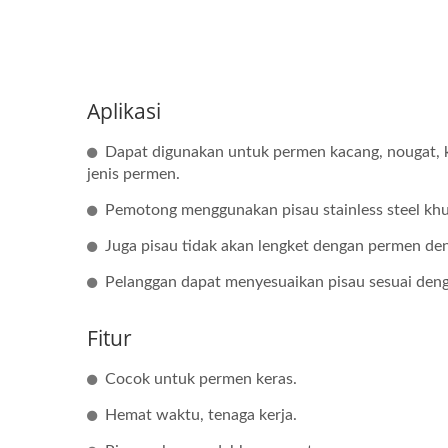
Aplikasi
Dapat digunakan untuk permen kacang, nougat, kue
jenis permen.
Pemotong menggunakan pisau stainless steel kh
Juga pisau tidak akan lengket dengan permen d
Pelanggan dapat menyesuaikan pisau sesuai den
Fitur
Mixer Memasak Gas 40/80
Mix
Cocok untuk permen keras.
Liter
Hemat waktu, tenaga kerja.