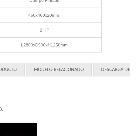
Cuerpo Pintado
460x460x20mm
2 HP
L2800xD900xH1250mm
RODUCTO
MODELO RELACIONADO
DESCARGA DE
0.