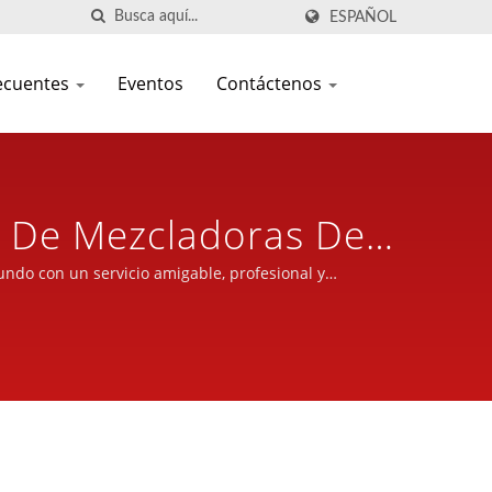
ESPAÑOL
ecuentes
Eventos
Contáctenos
e De Mezcladoras De
ntos Con Sede En
undo con un servicio amigable, profesional y