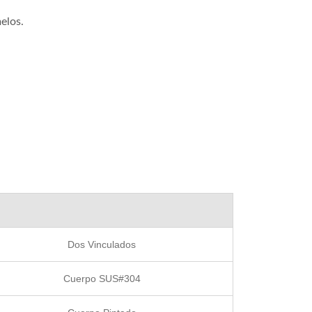
melos.
lador De Cocina IH De
Mezclador De Cocina 
12 Litros
De 40/80 Litros
Dos Vinculados
Cuerpo SUS#304