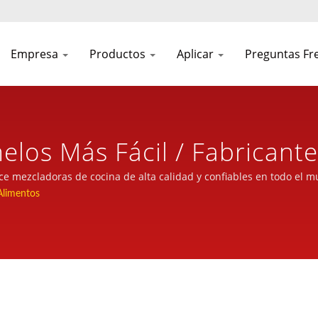
Empresa
Productos
Aplicar
Preguntas Fr
elos Más Fácil / Fabricant
e Procesamiento De Alime
ce mezcladoras de cocina de alta calidad y confiables en todo el m
Alimentos
e 30 Años | Seven Castle