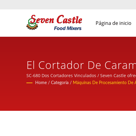
Página de inicio
El Cortador De Caram
Cocina Y Máquinas D
SC-680 Dos Cortadores Vinculados / Seven Castle ofre
experimentado.
Home
/
Categoría
/
Máquinas De Procesamiento De 
Taiwán Durante Más D