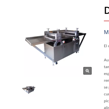
D
M
El
Au
ta
es
re
se 
cu
pic
ali