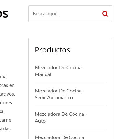
os
Productos
Mezclador De Cocina -
Manual
ina,
oras en
Mezclador De Cocina -
tativos,
Semi-Automático
adores
sa,
Mezcladora De Cocina -
 carne
Auto
trias
Mezcladora De Cocina