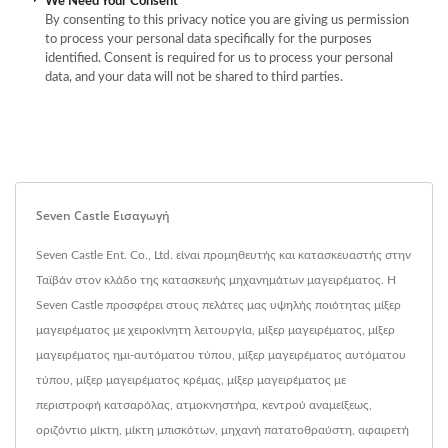
We Need Your Consent
By consenting to this privacy notice you are giving us permission
to process your personal data specifically for the purposes
identified. Consent is required for us to process your personal
data, and your data will not be shared to third parties.
Seven Castle Εισαγωγή
Seven Castle Ent. Co., Ltd. είναι προμηθευτής και κατασκευαστής στην
Ταϊβάν στον κλάδο της κατασκευής μηχανημάτων μαγειρέματος. Η
Seven Castle προσφέρει στους πελάτες μας υψηλής ποιότητας μίξερ
μαγειρέματος με χειροκίνητη λειτουργία, μίξερ μαγειρέματος, μίξερ
μαγειρέματος ημι-αυτόματου τύπου, μίξερ μαγειρέματος αυτόματου
τύπου, μίξερ μαγειρέματος κρέμας, μίξερ μαγειρέματος με
περιστροφή κατσαρόλας, ατμοκνηστήρα, κεντρού αναμείξεως,
οριζόντιο μίκτη, μίκτη μπισκότων, μηχανή πατατοθραύστη, αφαιρετή