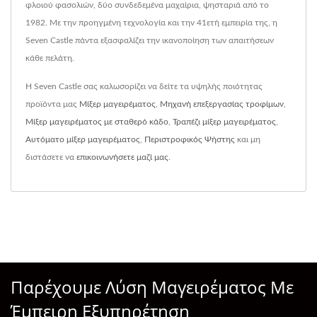
φλοιού φασολιών, δύο συνδεδεμένα μαχαίρια, ψησταριά από το
1982. Με την προηγμένη τεχνολογία και την 41ετή εμπειρία της, η
Seven Castle πάντα εξασφαλίζει την ικανοποίηση των απαιτήσεων
κάθε πελάτη.
Η Seven Castle σας καλωσορίζει να δείτε τα υψηλής ποιότητας
προϊόντα μας
Μίξερ μαγειρέματος
,
Μηχανή επεξεργασίας τροφίμων
,
Μίξερ μαγειρέματος με σταθερό κάδο
,
Τραπέζι μίξερ μαγειρέματος
,
Αυτόματο μίξερ μαγειρέματος
,
Περιστροφικός Ψήστης
και μη
διστάσετε να
επικοινωνήσετε μαζί μας
.
Παρέχουμε Λύση Μαγειρέματος Με
Έμπειρη Εξυπηρέτηση