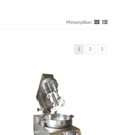
Menampilkan:
1
2
3