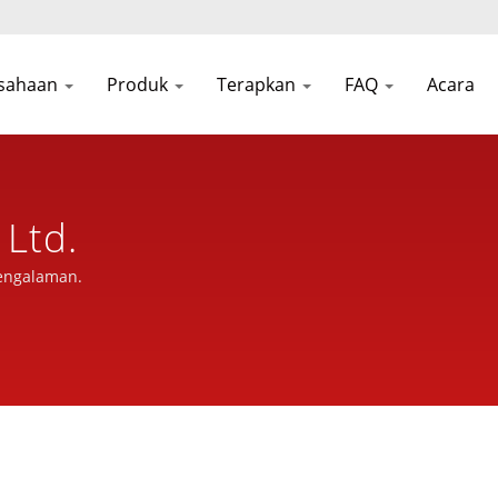
sahaan
Produk
Terapkan
FAQ
Acara
 Ltd.
engalaman.