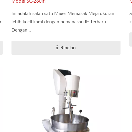
Model SC-280ih
M
Ini adalah salah satu Mixer Memasak Meja ukuran
S
n
lebih kecil kami dengan pemanasan IH terbaru.
k
Dengan...
Rincian