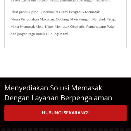
Seven Castle memastikan setiap permintaan pelanggan terpenuhi.
Lihat produk-produk berkualitas kami
Pengaduk Memasak
,
Mesin Pengolahan Makanan
,
Cooking Mixer dengan Mangkuk Tetap
,
Mixer Memasak Meja
,
Mixer Memasak Otomatis
,
Pemanggang Putar
dan jangan ragu untuk
Hubungi Kami
.
Menyediakan Solusi Memasak
Dengan Layanan Berpengalaman
HUBUNGI SEKARANG!!