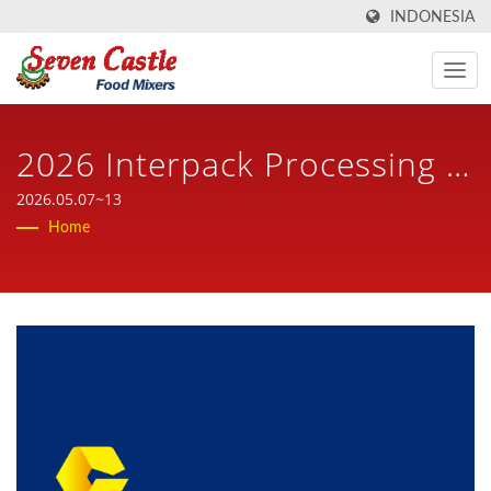
INDONESIA
2026 Interpack Processing &
Packing / Produsen Mixer
2026.05.07~13
Home
Memasak & Mesin
Pengolahan Makanan
Berbasis Taiwan Selama
Lebih Dari 30 Tahun | Seven
Castle