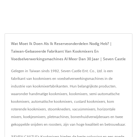
Wat Moet Ik Doen Als Ik Reserveonderdelen Nodig Heb? |
Taiwan-Gebaseerde Fabrikant Van Kookmixers En
Voedselverwerkingsmachines Al Meer Dan 30 Jaar | Seven Castle
Gelegen in Taiwan sinds 1982, Seven Castle Ent. Co., Ltd. is een
fabrikant van kookmixers en voedselverwerkingsmachines in de
industrie van kookmixerfabrikanten. Hun belangrijkste producten,
waaronder handmatige kookmixers, kookmixers, semi-automatische
kookmixers, automatische kookmixers, custard kookmixers, kom
roterende kookmixers, stoomkneders, vacuümmixers, horizontale
mixers, koekjesmixers, pletmachines, bonenhuidverwijderaars en twee
gekoppelde snijders en roosters, zijn van hoge kwaliteit en betrouwbaar.
'SEVEN CASTLE's Kookmixers bieden de beste oplossing en een goede