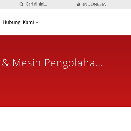
INDONESIA
Hubungi Kami
 & Mesin Pengolahan
Tahun | Seven Castle