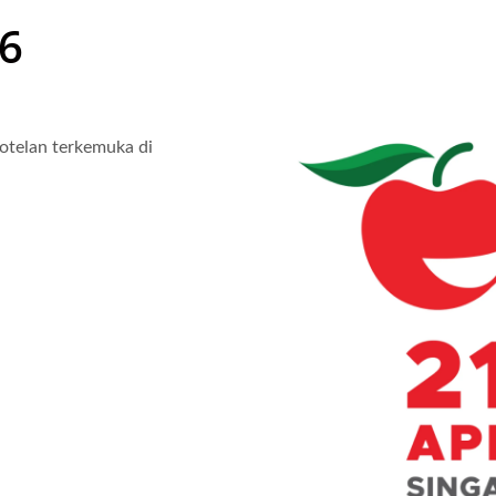
6
telan terkemuka di