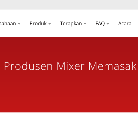
sahaan
Produk
Terapkan
FAQ
Acara
/ Produsen Mixer Memasak
wan Selama Lebih Dari 30 