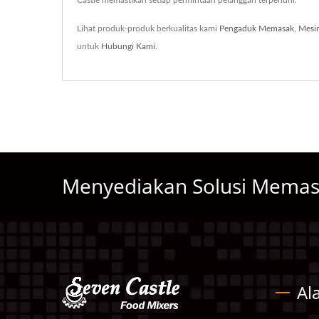
Castle memastikan setiap permintaan pelanggan terpenuhi.
Lihat produk-produk berkualitas kami
Pengaduk Memasak
,
Mesi
untuk
Hubungi Kami
.
Menyediakan Solusi Mema
Al